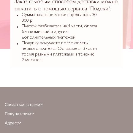
Заказ с любым способом доставки можно
оплатить с помощью сервиса "Подели".
Сумма заказа не может превышать 30
000 р.
Платеж разбивается на 4 части, оплата
без комиссий и других
дополнительных платежей.
Покупку получаете после оплаты
первого платежа. Оставшиеся 3 части
тремя равными платежами в течение
2 месяцев.
Связаться с нами
+7 (968) 388-77-75
Покупателям
info@milnali.ru
Личный кабинет
Адрес:
Написать в MAX
Отзывы
г. Москва, ТРЦ Афимолл Сити, Пресненская наб. 2, помещение А111, 1й
Написать в telegram