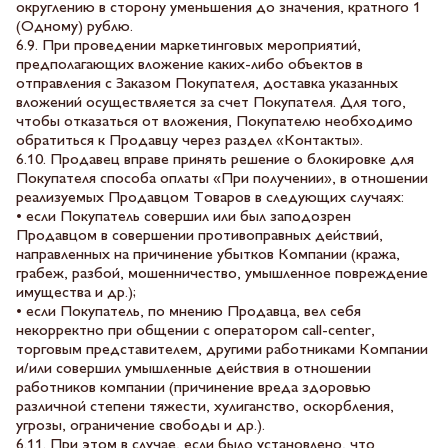
округлению в сторону уменьшения до значения, кратного 1
(Одному) рублю.
6.9. При проведении маркетинговых мероприятий,
предполагающих вложение каких-либо объектов в
отправления с Заказом Покупателя, доставка указанных
вложений осуществляется за счет Покупателя. Для того,
чтобы отказаться от вложения, Покупателю необходимо
обратиться к Продавцу через раздел «Контакты».
6.10. Продавец вправе принять решение о блокировке для
Покупателя способа оплаты «При получении», в отношении
реализуемых Продавцом Товаров в следующих случаях:
• если Покупатель совершил или был заподозрен
Продавцом в совершении противоправных действий,
направленных на причинение убытков Компании (кража,
грабеж, разбой, мошенничество, умышленное повреждение
имущества и др.);
• если Покупатель, по мнению Продавца, вел себя
некорректно при общении с оператором call-center,
торговым представителем, другими работниками Компании
и/или совершил умышленные действия в отношении
работников компании (причинение вреда здоровью
различной степени тяжести, хулиганство, оскорбления,
угрозы, ограничение свободы и др.).
6.11. При этом в случае, если было установлено, что