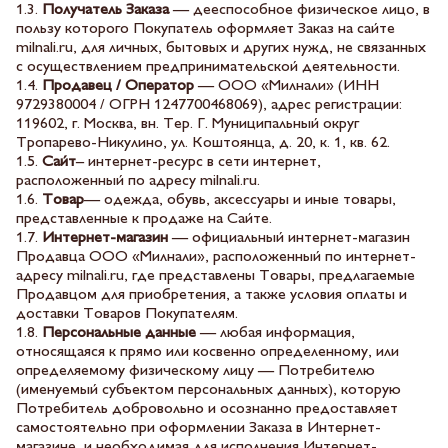
1.3.
Получатель Заказа
— дееспособное физическое лицо, в
пользу которого Покупатель оформляет Заказ на сайте
milnali.ru, для личных, бытовых и других нужд, не связанных
с осуществлением предпринимательской деятельности.
1.4.
Продавец / Оператор
— ООО «Милнали» (ИНН
9729380004 / ОГРН 1247700468069), адрес регистрации:
119602, г. Москва, вн. Тер. Г. Муниципальный округ
Тропарево-Никулино, ул. Коштоянца, д. 20, к. 1, кв. 62.
1.5.
Сайт
– интернет-ресурс в сети интернет,
расположенный по адресу milnali.ru.
1.6.
Товар
— одежда, обувь, аксессуары и иные товары,
представленные к продаже на Сайте.
1.7.
Интернет-магазин
— официальный интернет-магазин
Продавца ООО «Милнали», расположенный по интернет-
адресу milnali.ru, где представлены Товары, предлагаемые
Продавцом для приобретения, а также условия оплаты и
доставки Товаров Покупателям.
1.8.
Персональные данные
— любая информация,
относящаяся к прямо или косвенно определенному, или
определяемому физическому лицу — Потребителю
(именуемый субъектом персональных данных), которую
Потребитель добровольно и осознанно предоставляет
самостоятельно при оформлении Заказа в Интернет-
магазине, и необходимая для исполнения Интернет-