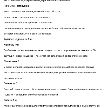
выразительность, сохраняя его сдержанным и утончённым.
Почему он вам нужен
легко становится основой для множества образов
делает силуэт визуально легче и изящнее
сочетается с юбками, брюками и жакетами
подходит как для повседневных, так и для более собранных комплектов
остаётся актуальным вне сезона и трендов
Характер изделия ☆☆☆
Лёгкость ☆☆
Свободная посадка и мягкая линия силуэта создают ощущение естественности. Топ
выглядит непринуждённо и помогает собрать образ без перегруженности.
Магнетизм ☆
V-вырез деликатно подчёркивает линию шеи и ключиц, добавляя образу тонкую
выразительность. Он создаёт мягкий акцент, который привлекает внимание своей
сдержанностью.
Сияние ☆☆
Светлый оттенок делает образ визуально чище и свежее. Он подчёркивает элегантность
изделия и добавляет ему благородной лёгкости.
Сила ☆☆☆
Минималистичный крой делает топ универсальной базой для собранных и статусных