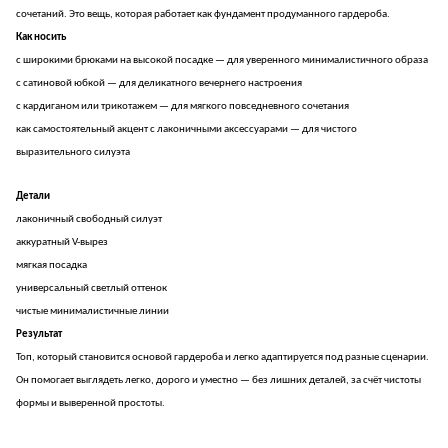
сочетаний. Это вещь, которая работает как фундамент продуманного гардероба.
Как носить
с широкими брюками на высокой посадке — для уверенного минималистичного образа
с сатиновой юбкой — для деликатного вечернего настроения
с кардиганом или трикотажем — для мягкого повседневного сочетания
как самостоятельный акцент с лаконичными аксессуарами — для чистого
выразительного силуэта
Детали
лаконичный свободный силуэт
аккуратный V-вырез
мягкая посадка
универсальный светлый оттенок
чистые минималистичные линии
Результат
Топ, который становится основой гардероба и легко адаптируется под разные сценарии.
Он помогает выглядеть легко, дорого и уместно — без лишних деталей, за счёт чистоты
формы и выверенной простоты.