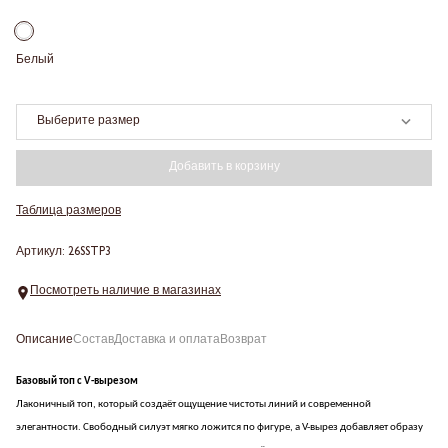
Белый
Выберите размер
Добавить в корзину
Таблица размеров
Артикул: 26SSTP3
Посмотреть наличие в магазинах
Описание
Состав
Доставка и оплата
Возврат
Базовый топ с V-вырезом
Лаконичный топ, который создаёт ощущение чистоты линий и современной
элегантности.
Свободный силуэт мягко ложится по фигуре, а V-вырез добавляет образу