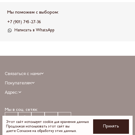
Мы поможем с выбором:
+7 (901) 745-27-36
Написать в WhatsApp
Связаться с нами
+7 (968) 388-77-75
Покупателям
info@milnali.ru
Личный кабинет
Адрес:
Написать в MAX
Отзывы
г. Москва, ТРЦ Афимолл Сити, Пресненская наб. 2, помещение А111, 1й
Написать в telegram
Программа лояльности
этаж, парковка С, м. Деловой центр выход 3
Мы в соц. сетях:
О бренде
Время работы: пн-вс 10:00 — 22:00
Оплата
Доставка
Этот сайт использует cookie для хранения данных
Принять
Продолжая использовать этот сайт вы
Возврат и обмен
даете
Согласие на обработку
этих данных.