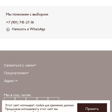
Мы поможем с выбором:
+7 (901) 745-27-36
Написать в WhatsApp
Связаться с нами
+7 (968) 388-77-75
Покупателям
info@milnali.ru
Личный кабинет
Адрес:
Написать в MAX
Отзывы
г. Москва, ТРЦ Афимолл Сити, Пресненская наб. 2, помещение А111, 1й
Написать в telegram
Программа лояльности
этаж, парковка С, м. Деловой центр выход 3
Мы в соц. сетях:
О бренде
Время работы: пн-вс 10:00 — 22:00
Оплата
Доставка
Этот сайт использует cookie для хранения данных
Принять
Продолжая использовать этот сайт вы
Возврат и обмен