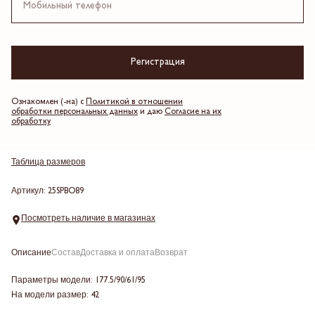
4 платежа по 1,247.5 ₽
Бежевый
Регистрация
Выберите размер
Ознакомлен (-на) с
Политикой в отношении
обработки персональных данных
и даю
Согласие на их
обработку
Добавить в корзину
Таблица размеров
Артикул: 25SPBO89
Посмотреть наличие в магазинах
Описание
Состав
Доставка и оплата
Возврат
Параметры модели: 177.5/90/61/95
На модели размер: 42