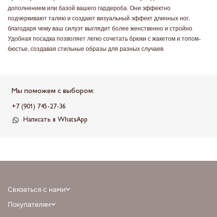
дополнением или базой вашего гардероба. Они эффектно
подчеркивают талию и создают визуальный эффект длинных ног,
благодаря чему ваш силуэт выглядит более женственно и стройно.
Удобная посадка позволяет легко сочетать брюки с жакетом и топом-
бюстье, создавая стильные образы для разных случаев.
Мы поможем с выбором:
+7 (901) 745-27-36
Написать в WhatsApp
Связаться с нами
+7 (968) 388-77-75
Покупателям
info@milnali.ru