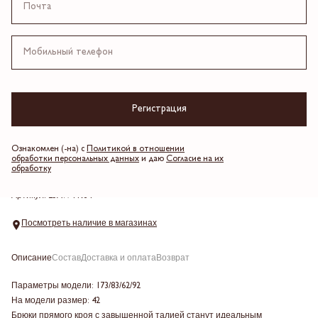
4 платежа по 2,623.25 ₽
Черный
Выберите размер
Регистрация
Добавить в корзину
Ознакомлен (-на) с
Политикой в отношении
обработки персональных данных
и даю
Согласие на их
Таблица размеров
обработку
Артикул: 25AWTR64
Посмотреть наличие в магазинах
Описание
Состав
Доставка и оплата
Возврат
Параметры модели: 173/83/62/92
На модели размер: 42
Брюки прямого кроя с завышенной талией станут идеальным