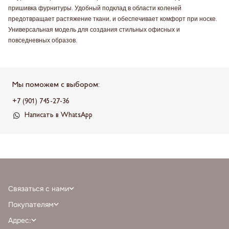
пришивка фурнитуры. Удобный подклад в области коленей
предотвращает растяжение ткани, и обеспечивает комфорт при носке.
Универсальная модель для создания стильных офисных и
повседневных образов.
Мы поможем с выбором:
+7 (901) 745-27-36
Написать в WhatsApp
Связаться с нами
+7 (968) 388-77-75
Покупателям
info@milnali.ru
Личный кабинет
Адрес:
Написать в MAX