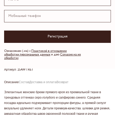
4 платежа по 2,497.5 ₽
Серо-голубой
Регистрация
Выберите размер
Добавить в корзину
Ознакомлен (-на) с
Политикой в отношении
обработки персональных данных
и даю
Согласие на их
обработку
Таблица размеров
Артикул: 25AWTRE1
Описание
Состав
Доставка и оплата
Возврат
Элегантные женские брюки прямого кроя из премиальной ткани в
трендовых оттенках серо-голубого и сапфирово-синего. Средняя
посадка идеально подчеркивает пропорции фигуры, а прямой силуэт
визуально удлиняет ноги. Детали премиум-качества: шлевки для ремня,
аккуратная обработка швов скроенной полоской ткани и ручная