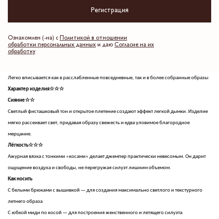
Регистрация
трикотажа встречается с изящной визуальной хрупкостью.
Почему он вам нужен
Добавляет гардеробу универсальный слой с выразительной фактурной вертикалью
Ознакомлен (-на) с
Политикой в отношении
Освежает цвет лица благодаря мягкому пастельному оттенку
обработки персональных данных
и даю
Согласие на их
обработку
Позволяет играть с многослойностью благодаря полупрозрачной структуре вязки
Обеспечивает безупречный комфорт в переменчивую погоду за счет легкости материала
Легко вписывается как в расслабленные повседневные, так и в более собранные образы
Характер изделия☆☆☆
Сияние☆☆
Светлый фисташковый тон и открытое плетение создают эффект легкой дымки. Изделие
мягко рассеивает свет, придавая образу свежесть и едва уловимое благородное
мерцание.
Лёгкость☆☆☆
Ажурная вязка с тонкими «косами» делает джемпер практически невесомым. Он дарит
ощущение воздуха и свободы, не перегружая силуэт лишним объемом.
Как носить
С белыми брюками с вышивкой — для создания максимально светлого и текстурного
летнего образа
С юбкой миди по косой — для построения женственного и летящего силуэта