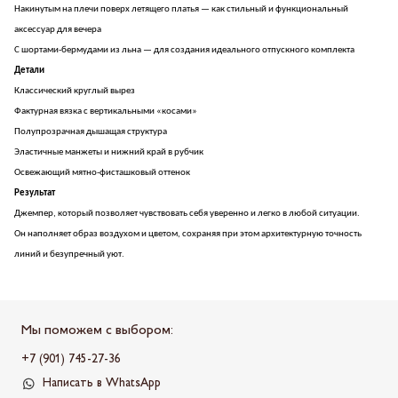
Накинутым на плечи поверх летящего платья — как стильный и функциональный
аксессуар для вечера
С шортами-бермудами из льна — для создания идеального отпускного комплекта
Детали
Классический круглый вырез
Фактурная вязка с вертикальными «косами»
Полупрозрачная дышащая структура
Эластичные манжеты и нижний край в рубчик
Освежающий мятно-фисташковый оттенок
Результат
Джемпер, который позволяет чувствовать себя уверенно и легко в любой ситуации.
Он наполняет образ воздухом и цветом, сохраняя при этом архитектурную точность
линий и безупречный уют.
Мы поможем с выбором:
+7 (901) 745-27-36
Написать в WhatsApp