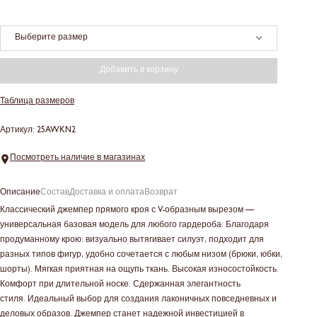
Выберите размер
Добавить в корзину
Таблица размеров
Артикул: 25AWKN2
Посмотреть наличие в магазинах
Описание
Состав
Доставка и оплата
Возврат
Классический джемпер прямого кроя с V-образным вырезом —
универсальная базовая модель для любого гардероба. Благодаря
продуманному крою: визуально вытягивает силуэт, подходит для
разных типов фигур, удобно сочетается с любым низом (брюки, юбки,
шорты). Мягкая приятная на ощупь ткань. Высокая износостойкость.
Комфорт при длительной носке. Сдержанная элегантность
стиля. Идеальный выбор для создания лаконичных повседневных и
деловых образов. Джемпер станет надежной инвестицией в