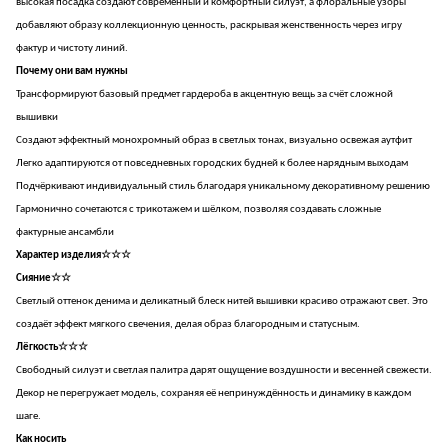
высокая посадка создают современный и комфортный силуэт, а флоральные узоры
добавляют образу коллекционную ценность, раскрывая женственность через игру
фактур и чистоту линий.
Почему они вам нужны
Трансформируют базовый предмет гардероба в акцентную вещь за счёт сложной
вышивки
Создают эффектный монохромный образ в светлых тонах, визуально освежая аутфит
Легко адаптируются от повседневных городских будней к более нарядным выходам
Подчёркивают индивидуальный стиль благодаря уникальному декоративному решению
Гармонично сочетаются с трикотажем и шёлком, позволяя создавать сложные
фактурные ансамбли
Характер изделия☆☆☆
Сияние☆☆
Светлый оттенок денима и деликатный блеск нитей вышивки красиво отражают свет. Это
создаёт эффект мягкого свечения, делая образ благородным и статусным.
Лёгкость☆☆☆
Свободный силуэт и светлая палитра дарят ощущение воздушности и весенней свежести.
Декор не перегружает модель, сохраняя её непринуждённость и динамику в каждом
шаге.
Как носить