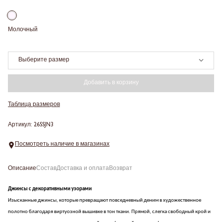
Молочный
Выберите размер
Добавить в корзину
Таблица размеров
Артикул: 26SSJN3
Посмотреть наличие в магазинах
Описание
Состав
Доставка и оплата
Возврат
Джинсы с декоративными узорами
Изысканные джинсы, которые превращают повседневный деним в художественное
полотно благодаря виртуозной вышивке в тон ткани. Прямой, слегка свободный крой и