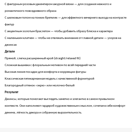
С фактурным розовым джемпером ажурной вязки — для создания нежного и
романтичного повседневного образа
С шелковым топом на тонких бретелях — для эффектного вечернего выхода на контрасте
фактур
С акцентным золотым браслетом — чтобы добавить образу блеска и характера
С маленьким клатчем — чтобы не отвлекать внимание от главной детали — узоров на
джинсах
Детали
Прямой, слегка расширенный крой (straight/relaxed fit)
Сложная вышивка с флоральным мотивом по всей передней части
Высокая линия посадки для комфорта и коррекции фигуры
Классическая пятикарманная модель с качественной фурнитурой
Благородный оттенок «экрю» или молочно-белый
Результат
Джинсы, которые помогают выглядеть заметно и элегантно в самом привычном
контексте. Они наполняют гардероб художественным смыслом, сочетая в себе комфорт
денима, лёгкость декора и собранную выразительность.