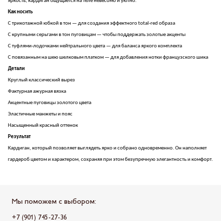
яркость, кардиган ощущается на теле невесомо и уютно.
Как носить
С трикотажной юбкой в тон — для создания эффектного total-red образа
С крупными серьгами в тон пуговицам — чтобы поддержать золотые акценты
С туфлями-лодочками нейтрального цвета — для баланса яркого комплекта
С повязанным на шею шелковым платком — для добавления нотки французского шика
Детали
Круглый классический вырез
Фактурная ажурная вязка
Акцентные пуговицы золотого цвета
Эластичные манжеты и пояс
Насыщенный красный оттенок
Результат
Кардиган, который позволяет выглядеть ярко и собрано одновременно. Он наполняет
гардероб цветом и характером, сохраняя при этом безупречную элегантность и комфорт.
Мы поможем с выбором:
+7 (901) 745-27-36