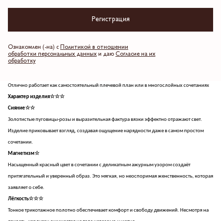
создаёт выверенный силуэт, а золотая фурнитура добавляет образу аристократичный
акцент, делая повседневную вещь по-настоящему особенной.
Регистрация
Почему он вам нужен
Создаёт яркий визуальный центр образа благодаря глубокому алому оттенку
Ознакомлен (-на) с
Политикой в отношении
Структурирует силуэт за счёт идеальной посадки и эластичного трикотажа
обработки персональных данных
и даю
Согласие на их
обработку
Легко заменяет жакет в более мягких, женственных комплектах
Привносит ноту ретро-эстетики в актуальном прочтении
Отлично работает как самостоятельный плечевой план или в многослойных сочетаниях
Характер изделия☆☆☆
Сияние☆☆
Золотистые пуговицы-розы и выразительная фактура вязки эффектно отражают свет.
Изделие приковывает взгляд, создавая ощущение нарядности даже в самом простом
сочетании.
Магнетизм☆
Насыщенный красный цвет в сочетании с деликатным ажурным узором создаёт
притягательный и уверенный образ. Это мягкая, но неоспоримая женственность, которая
заявляет о себе.
Лёгкость☆☆☆
Тонкое трикотажное полотно обеспечивает комфорт и свободу движений. Несмотря на