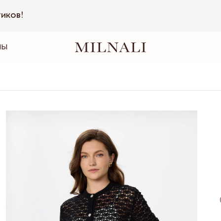
тиков!
НЫ