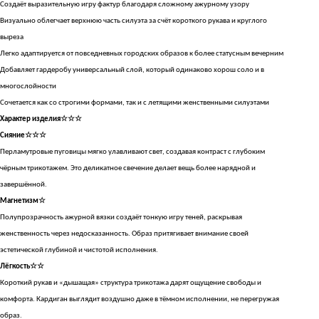
Создаёт выразительную игру фактур благодаря сложному ажурному узору
Визуально облегчает верхнюю часть силуэта за счёт короткого рукава и круглого
выреза
Легко адаптируется от повседневных городских образов к более статусным вечерним
Добавляет гардеробу универсальный слой, который одинаково хорош соло и в
многослойности
Сочетается как со строгими формами, так и с летящими женственными силуэтами
Характер изделия☆☆☆
Сияние☆☆☆
Перламутровые пуговицы мягко улавливают свет, создавая контраст с глубоким
чёрным трикотажем. Это деликатное свечение делает вещь более нарядной и
завершённой.
Магнетизм☆
Полупрозрачность ажурной вязки создаёт тонкую игру теней, раскрывая
женственность через недосказанность. Образ притягивает внимание своей
эстетической глубиной и чистотой исполнения.
Лёгкость☆☆
Короткий рукав и «дышащая» структура трикотажа дарят ощущение свободы и
комфорта. Кардиган выглядит воздушно даже в тёмном исполнении, не перегружая
образ.