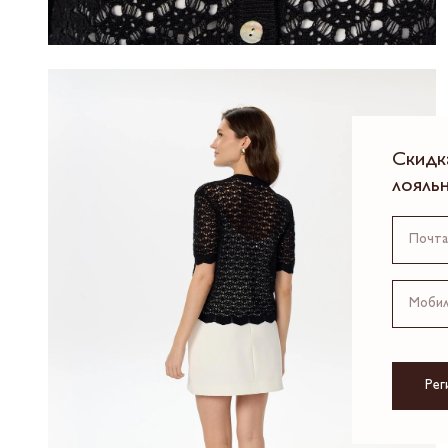
Скидк
лояль
Рег