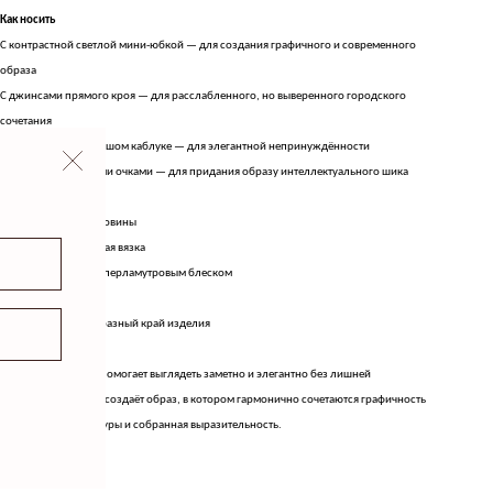
Как носить
С контрастной светлой мини-юбкой — для создания графичного и современного
образа
С джинсами прямого кроя — для расслабленного, но выверенного городского
сочетания
С мюлями на небольшом каблуке — для элегантной непринуждённости
С минималистичными очками — для придания образу интеллектуального шика
Детали
Круглый вырез горловины
Филигранная ажурная вязка
Светлые пуговицы с перламутровым блеском
Укороченный рукав
Фигурный волнообразный край изделия
Результат
Кардиган, который помогает выглядеть заметно и элегантно без лишней
декоративности. Он создаёт образ, в котором гармонично сочетаются графичность
цвета, лёгкость фактуры и собранная выразительность.