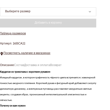
Выберите размер
Добавить в корзину
Таблица размеров
Артикул: 26SSCA22
Посмотреть наличие в магазинах
Описание
Состав
Доставка и оплата
Возврат
Кардиган из трикотажа с коротким рукавом
Изящный кардиган, в котором графичность чёрного цвета встречается с ювелирной
тонкостью ажурного плетения. Короткий рукав и фигурный край добавляют силуэту
деликатную динамику, а жемчужные пуговицы расставляют аккуратные светлые
акценты, создавая образ, пронизанный интеллектуальной элегантностью и
лёгкостью.
Почему он вам нужен