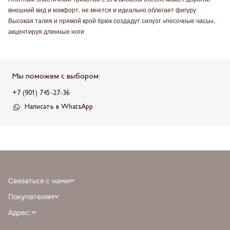
Плотный эластичный трикотаж с 55% вискозы обеспечивает дорогой
внешний вид и комфорт, не мнется и идеально облегает фигуру.
Высокая талия и прямой крой брюк создадут силуэт «песочные часы»,
акцентируя длинные ноги.
Мы поможем с выбором:
+7 (901) 745-27-36
Написать в WhatsApp
Связаться с нами
+7 (968) 388-77-75
Покупателям
info@milnali.ru
Личный кабинет
Адрес:
Написать в MAX
Отзывы
г. Москва, ТРЦ Афимолл Сити, Пресненская наб. 2, помещение А111, 1й
Написать в telegram