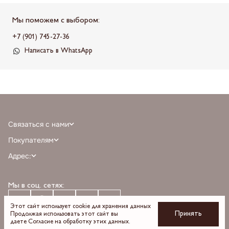
Мы поможем с выбором:
+7 (901) 745-27-36
Написать в WhatsApp
Связаться с нами
+7 (968) 388-77-75
Покупателям
info@milnali.ru
Личный кабинет
Адрес:
Написать в MAX
Отзывы
г. Москва, ТРЦ Афимолл Сити, Пресненская наб. 2, помещение А111, 1й
Написать в telegram
Программа лояльности
этаж, парковка С, м. Деловой центр выход 3
Мы в соц. сетях:
О бренде
Время работы: пн-вс 10:00 — 22:00
Оплата
Доставка
Этот сайт использует cookie для хранения данных
Принять
Продолжая использовать этот сайт вы
Возврат и обмен
даете
Согласие на обработку
этих данных.