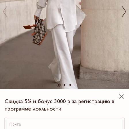
Скидка 5% и бонус 3000 р за регистрацию в
КОСТЮМ РУБАШКА С БРЮКАМИ
программе лояльности
17 990.00 ₽
4 платежа по 4,497.5 ₽