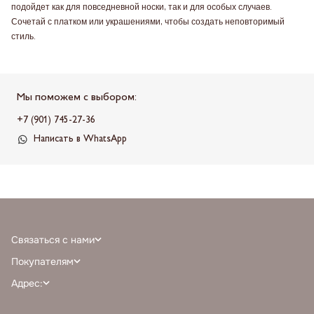
подойдет как для повседневной носки, так и для особых случаев.
Сочетай с платком или украшениями, чтобы создать неповторимый
стиль.
Мы поможем с выбором:
+7 (901) 745-27-36
Написать в WhatsApp
Связаться с нами
+7 (968) 388-77-75
Покупателям
info@milnali.ru
Личный кабинет
Адрес:
Написать в MAX
Отзывы
г. Москва, ТРЦ Афимолл Сити, Пресненская наб. 2, помещение А111, 1й
Написать в telegram
Программа лояльности
этаж, парковка С, м. Деловой центр выход 3