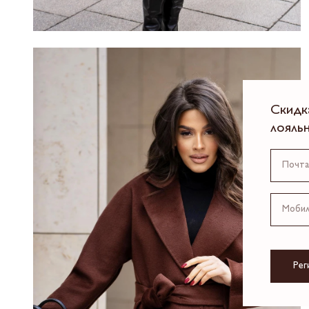
Скидк
лояль
Рег