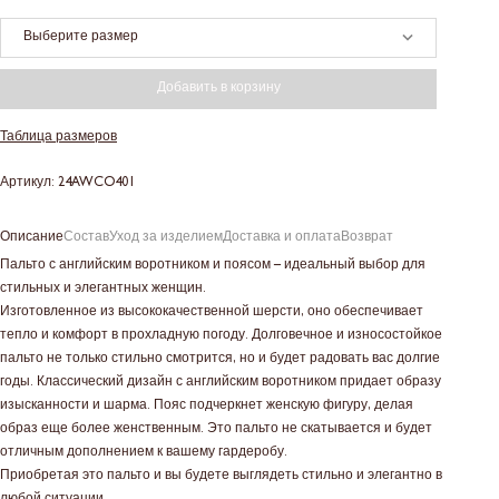
Выберите размер
Добавить в корзину
Таблица размеров
Артикул: 24AWCO401
Описание
Состав
Уход за изделием
Доставка и оплата
Возврат
Пальто с английским воротником и поясом – идеальный выбор для
стильных и элегантных женщин.
Изготовленное из высококачественной шерсти, оно обеспечивает
тепло и комфорт в прохладную погоду. Долговечное и износостойкое
пальто не только стильно смотрится, но и будет радовать вас долгие
годы. Классический дизайн с английским воротником придает образу
изысканности и шарма. Пояс подчеркнет женскую фигуру, делая
образ еще более женственным. Это пальто не скатывается и будет
отличным дополнением к вашему гардеробу.
Приобретая это пальто и вы будете выглядеть стильно и элегантно в