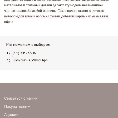
подчеркнуть талию и создать женственный силуэт. Высокое качество
материалов и стильный дизайн делают эту модель незаменимой
частью гардероба любой модницы. Такое пальто станет отличным
выбором для зимы и особых случаев, добавив шарма и изыска в ваш
образ.
Мы поможем с выбором:
+7 (901) 745-27-36
Написать в WhatsApp
Связаться с нами
+7 (968) 388-77-75
Покупателям
info@milnali.ru
Личный кабинет
Адрес:
Написать в MAX