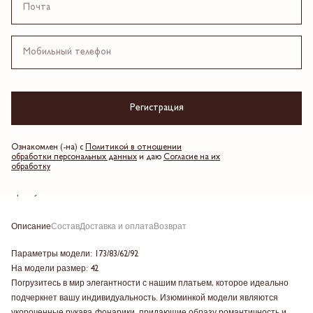
4 платежа по 974.25 ₽
Красный
Выберите размер
Регистрация
Добавить в корзину
Ознакомлен (-на) с
Политикой в отношении
обработки персональных данных
и даю
Согласие на их
Таблица размеров
обработку
Артикул: 24FWDR128
Описание
Состав
Доставка и оплата
Возврат
Параметры модели: 173/83/62/92
На модели размер: 42
Погрузитесь в мир элегантности с нашим платьем, которое идеально
подчеркнет вашу индивидуальность. Изюминкой модели являются