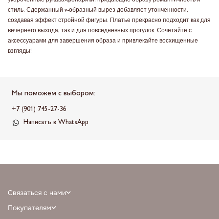
укороченные рукава-фонарики, придающие образу романтичность и
стиль. Сдержанный v-образный вырез добавляет утонченности,
создавая эффект стройной фигуры. Платье прекрасно подходит как для
вечернего выхода, так и для повседневных прогулок. Сочетайте с
аксессуарами для завершения образа и привлекайте восхищенные
взгляды!
Мы поможем с выбором:
+7 (901) 745-27-36
Написать в WhatsApp
Связаться с нами
+7 (968) 388-77-75
Покупателям
info@milnali.ru