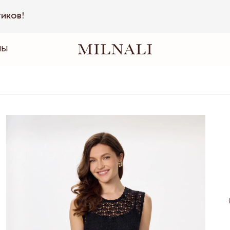
тиков!
НЫ