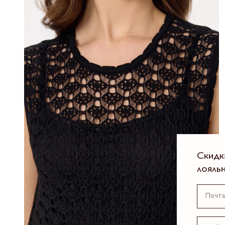
Скидк
лояль