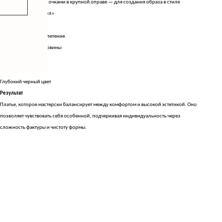
С солнцезащитными очками в крупной оправе — для создания образа в стиле
«итальянских каникул»
Детали
Сложное ажурное плетение
Круглый вырез горловины
Длина макси (миди)
Отсутствие рукавов
Глубокий черный цвет
Результат
Платье, которое мастерски балансирует между комфортом и высокой эстетикой. Оно
позволяет чувствовать себя особенной, подчеркивая индивидуальность через
сложность фактуры и чистоту формы.