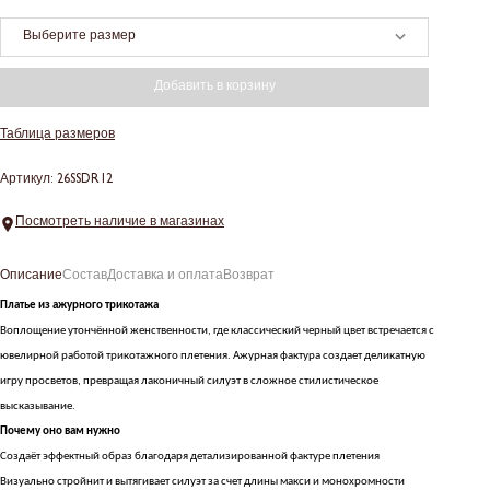
Выберите размер
Добавить в корзину
Таблица размеров
Артикул: 26SSDR12
Посмотреть наличие в магазинах
Описание
Состав
Доставка и оплата
Возврат
Платье из ажурного трикотажа
Воплощение утончённой женственности, где классический черный цвет встречается с
ювелирной работой трикотажного плетения. Ажурная фактура создает деликатную
игру просветов, превращая лаконичный силуэт в сложное стилистическое
высказывание.
Почему оно вам нужно
Создаёт эффектный образ благодаря детализированной фактуре плетения
Визуально стройнит и вытягивает силуэт за счет длины макси и монохромности