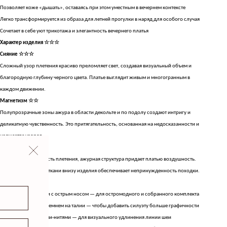
Позволяет коже «дышать», оставаясь при этом уместным в вечернем контексте
Легко трансформируется из образа для летней прогулки в наряд для особого случая
Сочетает в себе уют трикотажа и элегантность вечернего платья
Характер изделия ☆☆☆
Сияние ☆☆☆
Сложный узор плетения красиво преломляет свет, создавая визуальный объем и
благородную глубину черного цвета. Платье выглядит живым и многогранным в
каждом движении.
Магнетизм ☆☆
Полупрозрачные зоны ажура в области декольте и по подолу создают интригу и
деликатную чувственность. Это притягательность, основанная на недосказанности и
изяществе узоров.
Лёгкость ☆
Несмотря на плотность плетения, ажурная структура придает платью воздушность.
Свободное падение ткани внизу изделия обеспечивает непринужденность походки.
Как носить
С кожаными мюлями с острым носом — для остромодного и собранного комплекта
С тонким кожаным ремнем на талии — чтобы добавить силуэту больше графичности
С длинными серьгами-нитями — для визуального удлинения линии шеи