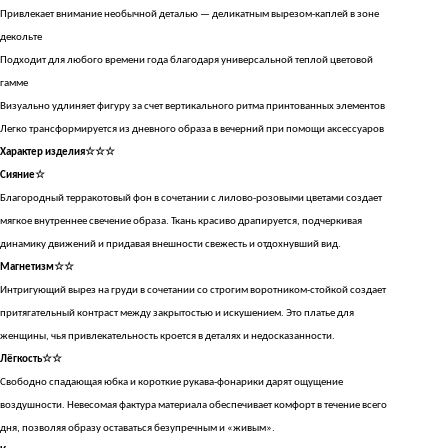
Привлекает внимание необычной деталью — деликатным вырезом-каплей в зоне
декольте
Подходит для любого времени года благодаря универсальной теплой цветовой
гамме
Визуально удлиняет фигуру за счет вертикального ритма принтованных элементов
Легко трансформируется из дневного образа в вечерний при помощи аксессуаров
Характер изделия☆☆☆
Сияние☆
Благородный терракотовый фон в сочетании с лилово-розовыми цветами создает
мягкое внутреннее свечение образа. Ткань красиво драпируется, подчеркивая
динамику движений и придавая внешности свежесть и отдохнувший вид.
Магнетизм☆☆
Интригующий вырез на груди в сочетании со строгим воротником-стойкой создает
притягательный контраст между закрытостью и искушением. Это платье для
женщины, чья привлекательность кроется в деталях и недосказанности.
Лёгкость☆☆
Свободно спадающая юбка и короткие рукава-фонарики дарят ощущение
воздушности. Невесомая фактура материала обеспечивает комфорт в течение всего
дня, позволяя образу оставаться безупречным и «живым».