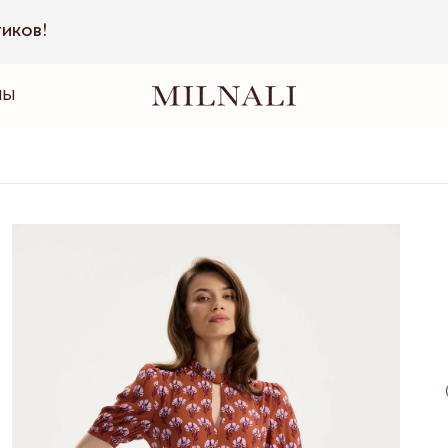
тиков!
НЫ