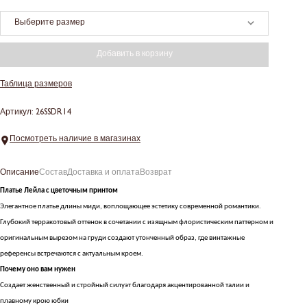
Выберите размер
Добавить в корзину
Таблица размеров
Артикул: 26SSDR14
Посмотреть наличие в магазинах
Описание
Состав
Доставка и оплата
Возврат
Платье Лейла с цветочным принтом
Элегантное платье длины миди, воплощающее эстетику современной романтики.
Глубокий терракотовый оттенок в сочетании с изящным флористическим паттерном и
оригинальным вырезом на груди создают утонченный образ, где винтажные
референсы встречаются с актуальным кроем.
Почему оно вам нужен
Создает женственный и стройный силуэт благодаря акцентированной талии и
плавному крою юбки