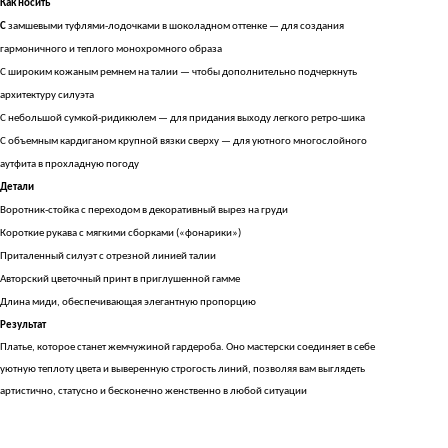
Как носить
С
замшевыми туфлями-лодочками в шоколадном оттенке — для создания
гармоничного и теплого монохромного образа
С широким кожаным ремнем на талии — чтобы дополнительно подчеркнуть
архитектуру силуэта
С небольшой сумкой-ридикюлем — для придания выходу легкого ретро-шика
С объемным кардиганом крупной вязки сверху — для уютного многослойного
аутфита в прохладную погоду
Детали
Воротник-стойка с переходом в декоративный вырез на груди
Короткие рукава с мягкими сборками («фонарики»)
Приталенный силуэт с отрезной линией талии
Авторский цветочный принт в приглушенной гамме
Длина миди, обеспечивающая элегантную пропорцию
Результат
Платье, которое станет жемчужиной гардероба. Оно мастерски соединяет в себе
уютную теплоту цвета и выверенную строгость линий, позволяя вам выглядеть
артистично, статусно и бесконечно женственно в любой ситуации