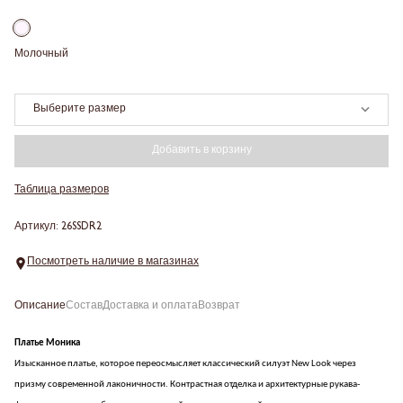
Молочный
Выберите размер
Добавить в корзину
Таблица размеров
Артикул: 26SSDR2
Посмотреть наличие в магазинах
Описание
Состав
Доставка и оплата
Возврат
Платье Моника
Изысканное платье, которое переосмысляет классический силуэт New Look через
призму современной лаконичности. Контрастная отделка и архитектурные рукава-