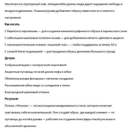
Несмотря на структурный лиф, летящая юбка длины миди дарит ощущение свободы и
воздуха в движении. Пышные рукава добавляют образу невесомости и нежного
настроения.
Как носить
С беретом и перчатками — для создания кинематографичного образа в парижском стиле
С небольшим шелковым платком на шее — для добавления мягкого цветового акцента
С минималистичными очками «кошачий глаз» — чтобы поддержать эстетику 50-х
С сумкой-багет подмышкой — для придания образу динамики большого города
Детали
V-образный вырез с контрастной окантовкой
Акцентные пуговицы по всей длине лифа и юбки
Объёмные рукава-фонарики с мягкими складками
Расклешенная юбка миди со складками у талии
Благородный кремовый оттенок
Результат
Платье «Моника» — это воплощение вневременного стиля, которое помогает
чувствовать себя исключительной. Оно создаёт образ, где каждый элемент — от
пуговицы до изгиба рукава — работает на создание атмосферы тихой роскоши и
абсолютной гармонии.