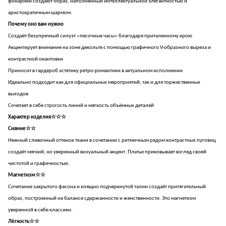
фонарики создают образ, наполненный интеллектуальной элегантностью и
аристократичным шармом.
Почему оно вам нужно
Создаёт безупречный силуэт «песочные часы» благодаря приталенному крою
Акцентирует внимание на зоне декольте с помощью графичного V-образного выреза и
контрастной окантовки
Приносит в гардероб эстетику ретро-романтики в актуальном исполнении
Идеально подходит как для официальных мероприятий, так и для торжественных
выходов
Сочетает в себе строгость линий и мягкость объёмных деталей
Характер изделия☆☆☆
Сияние☆☆
Нежный сливочный оттенок ткани в сочетании с ритмичным рядом контрастных пуговиц
создаёт мягкий, но уверенный визуальный акцент. Платье приковывает взгляд своей
чистотой и графичностью.
Магнетизм☆☆
Сочетание закрытого фасона и изящно подчеркнутой талии создаёт притягательный
образ, построенный на балансе сдержанности и женственности. Это магнетизм
уверенной в себе классики.
Лёгкость☆☆