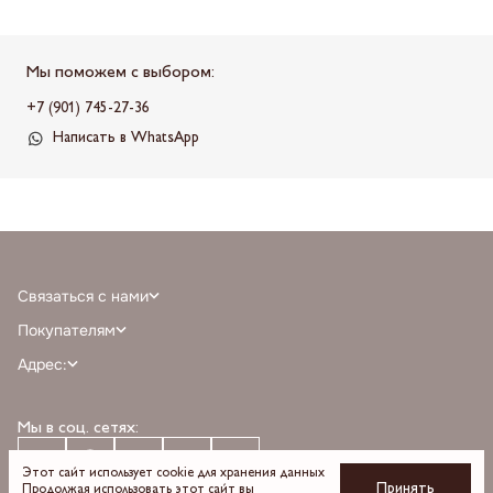
Мы поможем с выбором:
+7 (901) 745-27-36
Написать в WhatsApp
Связаться с нами
+7 (968) 388-77-75
Покупателям
info@milnali.ru
Личный кабинет
Адрес:
Написать в MAX
Отзывы
г. Москва, ТРЦ Афимолл Сити, Пресненская наб. 2, помещение А111, 1й
Написать в telegram
Программа лояльности
этаж, парковка С, м. Деловой центр выход 3
Мы в соц. сетях:
О бренде
Время работы: пн-вс 10:00 — 22:00
Оплата
Доставка
Этот сайт использует cookie для хранения данных
Принять
Продолжая использовать этот сайт вы