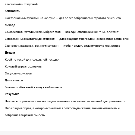
элегантной и статусной.
Как носить
С остроносыми туфлями на каблуке — для более собранного и строгого вечернего
выхода
С массивным металлическим браслетом — как единственный акцентный элемент
С повязанным на плечи джемпером — для создания многослойности в стиле casual chic
С широким кожаным ремнем на талии — чтобы придать силуэту новую геометрию
Детали
Крой по косой для идеальной посадки
Круглый вырез горловины
Отсутствие рукавов
Длина макси
Золотисто-бежевый жемчужный оттенок
Результат
Платье, которое помогает выглядеть заметно и элегантно без лишней декоративности.
Оно создаёт образ, в котором сочетаются лёгкость движения, тонкий магнетизм и
собранная выразительность.