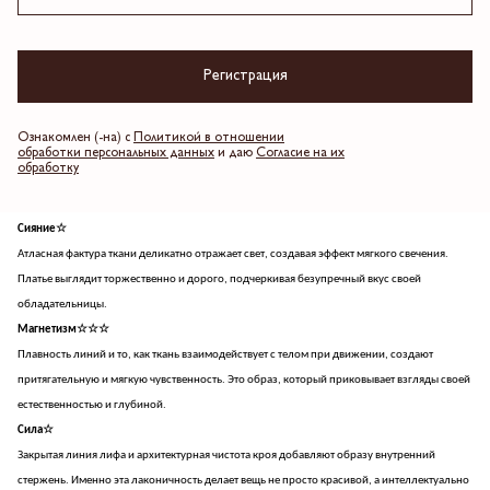
силуэт, создавая живое движение и превращая лаконичный дизайн в символ
современной роскоши.
Почему оно вам нужно
Регистрация
Создаёт утончённый и женственный силуэт без лишних деталей
Визуально вытягивает пропорции благодаря безупречной посадке и длине
Легко адаптируется от статусных дневных событий к торжественным вечерним выходам
Ознакомлен (-на) с
Политикой в отношении
обработки персональных данных
и даю
Согласие на их
Добавляет гардеробу инвестиционную вещь, неподвластную времени
обработку
Сочетается с любыми акцентными дополнениями, оставаясь благородной базой
Характер изделия☆☆☆
Сияние☆
Атласная фактура ткани деликатно отражает свет, создавая эффект мягкого свечения.
Платье выглядит торжественно и дорого, подчеркивая безупречный вкус своей
обладательницы.
Магнетизм☆☆☆
Плавность линий и то, как ткань взаимодействует с телом при движении, создают
притягательную и мягкую чувственность. Это образ, который приковывает взгляды своей
естественностью и глубиной.
Сила☆
Закрытая линия лифа и архитектурная чистота кроя добавляют образу внутренний
стержень. Именно эта лаконичность делает вещь не просто красивой, а интеллектуально