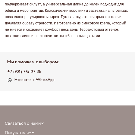
подчеркивает силуэт, а универсальная длина до колен подходит для
офиса и мероприятий. Классический воротник и застежка на пуговицах
позволяют регулировать вырез. Рукава аккуратно закрывают плечи,
добавляя образу строгости. Изготовлено из смесового крепа, который
не мнется и сохраняет комфорт весь день. Терракотовый оттенок
освежает лицо и легко сочетается с базовыми цветами.
Мы поможем с выбором:
+7 (901) 745-27-36
Написать в WhatsApp
Связаться с нами
+7 (968) 388-77-75
Покупателям