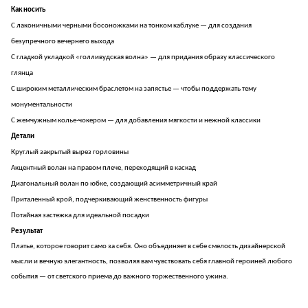
Как носить
С лаконичными черными босоножками на тонком каблуке — для создания
безупречного вечернего выхода
С гладкой укладкой «голливудская волна» — для придания образу классического
глянца
С широким металлическим браслетом на запястье — чтобы поддержать тему
монументальности
С жемчужным колье-чокером — для добавления мягкости и нежной классики
Детали
Круглый закрытый вырез горловины
Акцентный волан на правом плече, переходящий в каскад
Диагональный волан по юбке, создающий асимметричный край
Приталенный крой, подчеркивающий женственность фигуры
Потайная застежка для идеальной посадки
Результат
Платье, которое говорит само за себя. Оно объединяет в себе смелость дизайнерской
мысли и вечную элегантность, позволяя вам чувствовать себя главной героиней любого
события — от светского приема до важного торжественного ужина.