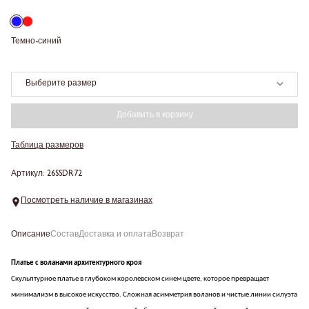
Темно-синий
Выберите размер
Добавить в корзину
Таблица размеров
Артикул: 26SSDR72
Посмотреть наличие в магазинах
Описание
Состав
Доставка и оплата
Возврат
Платье с воланами архитектурного кроя
Скульптурное платье в глубоком королевском синем цвете, которое превращает
минимализм в высокое искусство. Сложная асимметрия воланов и чистые линии силуэта