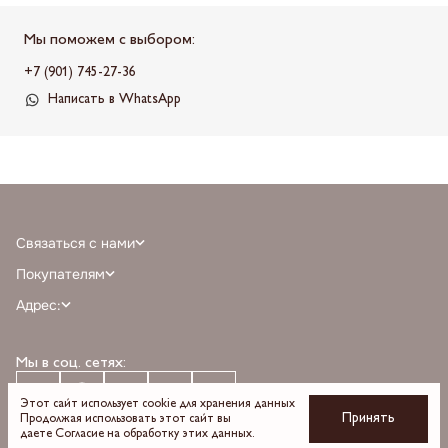
Мы поможем с выбором:
+7 (901) 745-27-36
Написать в WhatsApp
Связаться с нами
+7 (968) 388-77-75
Покупателям
info@milnali.ru
Личный кабинет
Адрес:
Написать в MAX
Отзывы
г. Москва, ТРЦ Афимолл Сити, Пресненская наб. 2, помещение А111, 1й
Написать в telegram
Программа лояльности
этаж, парковка С, м. Деловой центр выход 3
Мы в соц. сетях:
О бренде
Время работы: пн-вс 10:00 — 22:00
Оплата
Доставка
Этот сайт использует cookie для хранения данных
Принять
Продолжая использовать этот сайт вы
Возврат и обмен
даете
Согласие на обработку
этих данных.