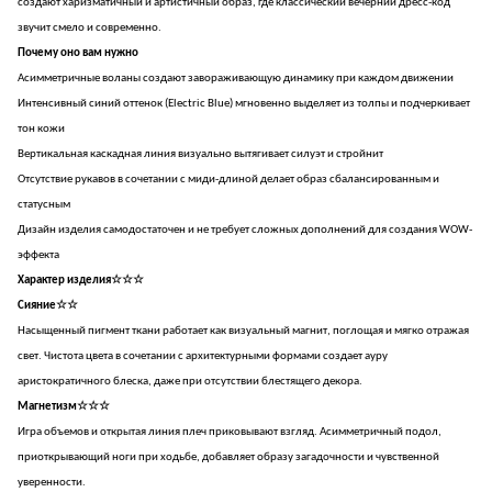
создают харизматичный и артистичный образ, где классический вечерний дресс-код
звучит смело и современно.
Почему оно вам нужно
Асимметричные воланы создают завораживающую динамику при каждом движении
Интенсивный синий оттенок (Electric Blue) мгновенно выделяет из толпы и подчеркивает
тон кожи
Вертикальная каскадная линия визуально вытягивает силуэт и стройнит
Отсутствие рукавов в сочетании с миди-длиной делает образ сбалансированным и
статусным
Дизайн изделия самодостаточен и не требует сложных дополнений для создания WOW-
эффекта
Характер изделия☆☆☆
Сияние☆☆
Насыщенный пигмент ткани работает как визуальный магнит, поглощая и мягко отражая
свет. Чистота цвета в сочетании с архитектурными формами создает ауру
аристократичного блеска, даже при отсутствии блестящего декора.
Магнетизм☆☆☆
Игра объемов и открытая линия плеч приковывают взгляд. Асимметричный подол,
приоткрывающий ноги при ходьбе, добавляет образу загадочности и чувственной
уверенности.