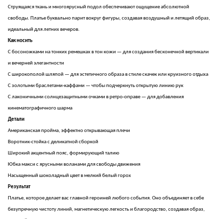
Струящаяся ткань и многоярусный подол обеспечивают ощущение абсолютной
свободы. Платье буквально парит вокруг фигуры, создавая воздушный и летящий образ,
идеальный для летних вечеров.
Как носить
С босоножками на тонких ремешках в тон кожи — для создания бесконечной вертикали
и вечерней элегантности
С широкополой шляпой — для эстетичного образа в стиле скачек или круизного отдыха
С золотыми браслетами-каффами — чтобы подчеркнуть открытую линию рук
С лаконичными солнцезащитными очками в ретро-оправе — для добавления
кинематографичного шарма
Детали
Американская проймa, эффектно открывающая плечи
Воротник-стойка с деликатной сборкой
Широкий акцентный пояс, формирующий талию
Юбка макси с ярусными воланами для свободы движения
Насыщенный шоколадный цвет в мелкий белый горох
Результат
Платье, которое делает вас главной героиней любого события. Оно объединяет в себе
безупречную чистоту линий, магнетическую легкость и благородство, создавая образ,