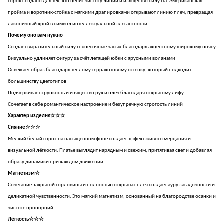
горох создано для тех, кто ценит чистоту линий и изящество силуэта. Американская
проймa и воротник-стойка с мягкими драпировками открывают линию плеч, превращая
лаконичный крой в символ интеллектуальной элегантности.
Почему оно вам нужно
Создаёт выразительный силуэт «песочные часы» благодаря акцентному широкому поясу
Визуально удлиняет фигуру за счёт летящей юбки с ярусными воланами
Освежает образ благодаря теплому терракотовому оттенку, который подходит
большинству цветотипов
Подчёркивает хрупкость и изящество рук и плеч благодаря открытому лифу
Сочетает в себе романтическое настроение и безупречную строгость линий
Характер изделия☆☆☆
Сияние☆☆☆
Мелкий белый горох на насыщенном фоне создаёт эффект живого мерцания и
визуальной лёгкости. Платье выглядит нарядным и свежим, притягивая свет и добавляя
образу динамики при каждом движении.
Магнетизм☆
Сочетание закрытой горловины и полностью открытых плеч создаёт ауру загадочности и
деликатной чувственности. Это мягкий магнетизм, основанный на благородстве осанки и
чистоте пропорций.
Лёгкость☆☆☆