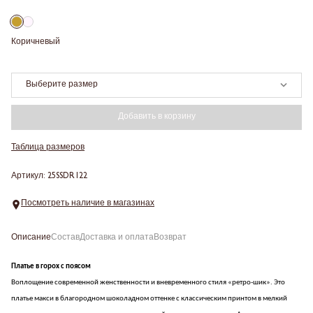
Коричневый
Выберите размер
Добавить в корзину
Таблица размеров
Артикул: 25SSDR122
Посмотреть наличие в магазинах
Описание
Состав
Доставка и оплата
Возврат
Платье в горох с поясом
Воплощение современной женственности и вневременного стиля «ретро-шик». Это
платье макси в благородном шоколадном оттенке с классическим принтом в мелкий