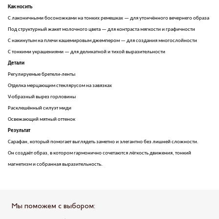
Как носить
С лаконичными босоножками на тонких ремешках — для утончённого вечернего образа
Под структурный жакет молочного цвета — для контраста мягкости и графичности
С накинутым на плечи кашемировым джемпером — для создания многослойности
С тонкими украшениями — для деликатной и тихой выразительности
Детали
Регулируемые бретели-ленты
Отделка мерцающим стеклярусом на завязках
V-образный вырез горловины
Расклешённый силуэт миди
Освежающий мятный оттенок
Результат
Сарафан, который помогает выглядеть заметно и элегантно без лишней сложности.
Он создаёт образ, в котором гармонично сочетаются лёгкость движения, тонкий
магнетизм и собранная выразительность.
Мы поможем с выбором: