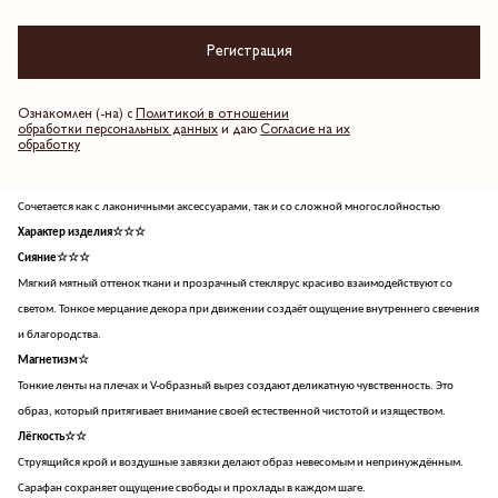
хрупкий и возвышенный образ, а деликатная отделка стеклярусом на концах завязок
добавляет едва уловимый мерцающий акцент, раскрывая женственность мягко и
Регистрация
современно.
Почему оно вам нужно
Делает образ акцентным благодаря уникальной детали из мерцающего стекляруса
Ознакомлен (-на) с
Политикой в отношении
обработки персональных данных
и даю
Согласие на их
Визуально вытягивает силуэт за счёт вертикальных конструктивных линий
обработку
Легко адаптируется от дневных прогулок к вечерним выходам
Добавляет гардеробу выразительную вещь в освежающем оттенке
Сочетается как с лаконичными аксессуарами, так и со сложной многослойностью
Характер изделия☆☆☆
Сияние☆☆☆
Мягкий мятный оттенок ткани и прозрачный стеклярус красиво взаимодействуют со
светом. Тонкое мерцание декора при движении создаёт ощущение внутреннего свечения
и благородства.
Магнетизм☆
Тонкие ленты на плечах и V-образный вырез создают деликатную чувственность. Это
образ, который притягивает внимание своей естественной чистотой и изяществом.
Лёгкость☆☆
Струящийся крой и воздушные завязки делают образ невесомым и непринуждённым.
Сарафан сохраняет ощущение свободы и прохлады в каждом шаге.