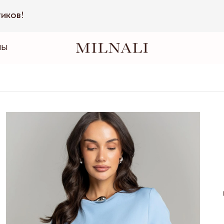
тиков!
НЫ