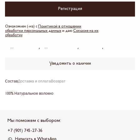
4 платежа по 1,997.5 ₽
Регистрация
Красный
Ознакомлен (-на) с
Политикой в отношении
обработки персональных данных
и даю
Согласие на их
обработку
К сожалению, товар закончился, но скоро он снова появится.
Подпишитесь на уведомление о поступлении товара.
Уведомить о наличии
Состав
Доставка и оплата
Возврат
100% Натуральное волокно
Мы поможем с выбором:
+7 (901) 745-27-36
Написать в WhatsApp