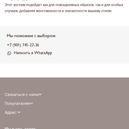
Этот костюм подойдет как для повседневных образов, так и для особых
случаев, добавляя женственности и элегантности вашему стилю.
Мы поможем с выбором:
+7 (901) 745-27-36
Написать в WhatsApp
Связаться с нами
+7 (968) 388-77-75
Покупателям
info@milnali.ru
Личный кабинет
Адрес:
Написать в MAX
Отзывы
г. Москва, ТРЦ Афимолл Сити, Пресненская наб. 2, помещение А111, 1й
Написать в telegram
Программа лояльности
этаж, парковка С, м. Деловой центр выход 3