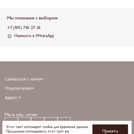
Мы поможем с выбором:
+7 (901) 745-27-36
Написать в WhatsApp
Связаться с нами
+7 (968) 388-77-75
Покупателям
info@milnali.ru
Личный кабинет
Адрес:
Написать в MAX
Отзывы
г. Москва, ТРЦ Афимолл Сити, Пресненская наб. 2, помещение А111, 1й
Написать в telegram
Программа лояльности
этаж, парковка С, м. Деловой центр выход 3
Мы в соц. сетях:
О бренде
Время работы: пн-вс 10:00 — 22:00
Оплата
Доставка
Этот сайт использует cookie для хранения данных
Принять
Продолжая использовать этот сайт вы