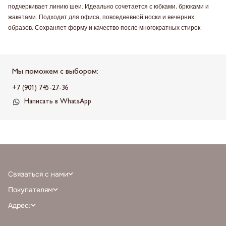
подчеркивает линию шеи. Идеально сочетается с юбками, брюками и
жакетами. Подходит для офиса, повседневной носки и вечерних
образов. Сохраняет форму и качество после многократных стирок.
Мы поможем с выбором:
+7 (901) 745-27-36
Написать в WhatsApp
Связаться с нами
+7 (968) 388-77-75
Покупателям
info@milnali.ru
Личный кабинет
Адрес:
Написать в MAX
Отзывы
г. Москва, ТРЦ Афимолл Сити, Пресненская наб. 2, помещение А111, 1й
Написать в telegram
Программа лояльности