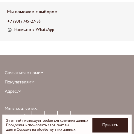
Мы поможем с выбором:
+7 (901) 745-27-36
Написать в WhatsApp
Связаться с нами
+7 (968) 388-77-75
Покупателям
info@milnali.ru
Личный кабинет
Адрес:
Написать в MAX
Отзывы
г. Москва, ТРЦ Афимолл Сити, Пресненская наб. 2, помещение А111, 1й
Написать в telegram
Программа лояльности
этаж, парковка С, м. Деловой центр выход 3
Мы в соц. сетях:
О бренде
Время работы: пн-вс 10:00 — 22:00
Оплата
Доставка
Этот сайт использует cookie для хранения данных
Принять
Продолжая использовать этот сайт вы
Возврат и обмен
даете
Согласие на обработку
этих данных.