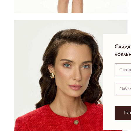
Скидк
лояль
Рег