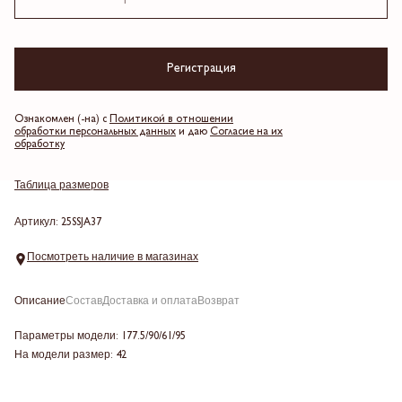
Черный
Регистрация
Выберите размер
Ознакомлен (-на) с
Политикой в отношении
обработки персональных данных
и даю
Согласие на их
обработку
Добавить в корзину
Таблица размеров
Артикул: 25SSJA37
Посмотреть наличие в магазинах
Описание
Состав
Доставка и оплата
Возврат
Параметры модели: 177.5/90/61/95
На модели размер: 42