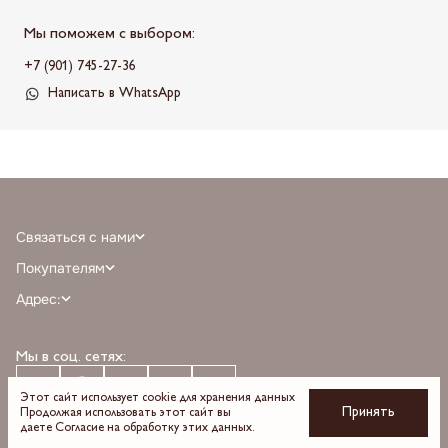
Мы поможем с выбором:
+7 (901) 745-27-36
Написать в WhatsApp
Связаться с нами
+7 (968) 388-77-75
Покупателям
info@milnali.ru
Личный кабинет
Адрес:
Написать в MAX
Отзывы
г. Москва, ТРЦ Афимолл Сити, Пресненская наб. 2, помещение А111, 1й
Написать в telegram
Программа лояльности
этаж, парковка С, м. Деловой центр выход 3
Мы в соц. сетях:
О бренде
Время работы: пн-вс 10:00 — 22:00
Оплата
Доставка
Этот сайт использует cookie для хранения данных
Принять
Продолжая использовать этот сайт вы
Возврат и обмен
даете
Согласие на обработку
этих данных.
Уход за изделиями