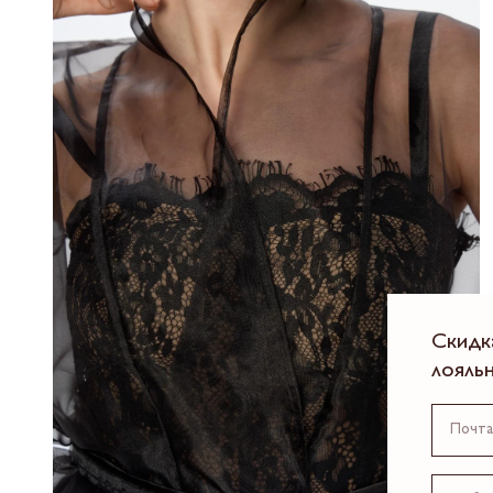
Скидк
лояль