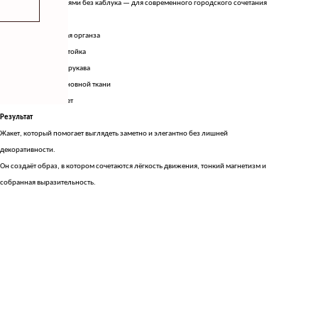
С лаконичными мюлями без каблука — для современного городского сочетания
Детали
Прозрачная дымчатая органза
Высокий воротник-стойка
Широкие объемные рукава
Съемный пояс из основной ткани
Глубокий черный цвет
Результат
Жакет, который помогает выглядеть заметно и элегантно без лишней
декоративности.
Он создаёт образ, в котором сочетаются лёгкость движения, тонкий магнетизм и
собранная выразительность.