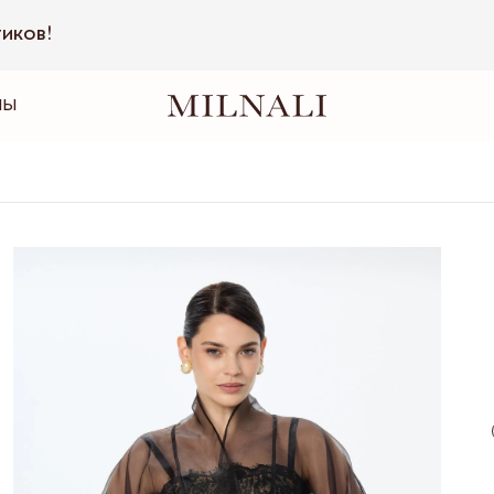
тиков!
НЫ