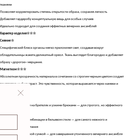
тканями
Позволяет корректировать степень открытости образа, сохраняя легкость
Добавляет гардеробу концептуальную вещь для особых случаев
Идеально подходит для создания эффектных вечерних ансамблей
Характер изделия☆☆☆
Сияние☆
Специфический блеск органзы мягко преломляет свет, создавая вокруг
обладательницы жакета деликатный ореол. Ткань выглядит благородно и добавляет
образу «дорогое» мерцание.
Магнетизм☆☆☆
Абсолютная прозрачность материала в сочетании со строгим черным цветом создает
притягательный контраст. Это чувственность, которая выражается через намеки и
многослойность.
Как носить
С лаконичным топом на бретелях и узкими брюками — для строгого, но эффектного
выхода
Поверх шелковой комбинации в бельевом стиле — для самого нежного и
магнетического сочетания
С маленькой каркасной сумкой — для завершения утонченного вечернего ансамбля