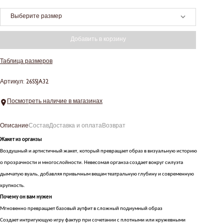
Выберите размер
Добавить в корзину
Таблица размеров
Артикул: 26SSJA32
Посмотреть наличие в магазинах
Описание
Состав
Доставка и оплата
Возврат
Жакет из органзы
Воздушный и артистичный жакет, который превращает образ в визуальную историю
о прозрачности и многослойности. Невесомая органза создает вокруг силуэта
дымчатую вуаль, добавляя привычным вещам театральную глубину и современную
хрупкость.
Почему он вам нужен
Мгновенно превращает базовый аутфит в сложный подиумный образ
Создает интригующую игру фактур при сочетании с плотными или кружевными