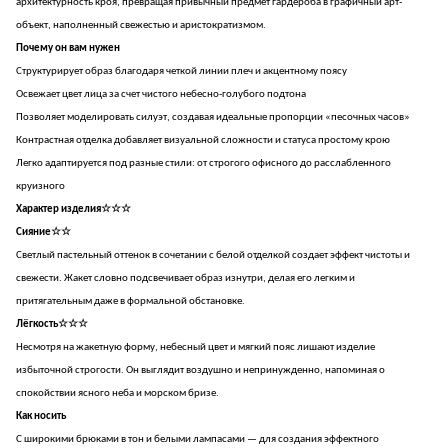
архитектурность кроя, превращая привычный предмет гардероба в графичный арт-
объект, наполненный свежестью и аристократизмом.
Почему он вам нужен
Структурирует образ благодаря четкой линии плеч и акцентному поясу
Освежает цвет лица за счет чистого небесно-голубого подтона
Позволяет моделировать силуэт, создавая идеальные пропорции «песочных часов»
Контрастная отделка добавляет визуальной сложности и статуса простому крою
Легко адаптируется под разные стили: от строгого офисного до расслабленного
круизного
Характер изделия☆☆☆
Сияние☆☆
Светлый пастельный оттенок в сочетании с белой отделкой создает эффект чистоты и
свежести. Жакет словно подсвечивает образ изнутри, делая его легким и
притягательным даже в формальной обстановке.
Лёгкость☆☆☆
Несмотря на жакетную форму, небесный цвет и мягкий пояс лишают изделие
избыточной строгости. Он выглядит воздушно и непринужденно, напоминая о
спокойствии ясного неба и морском бризе.
Как носить
С широкими брюками в тон и белыми лампасами — для создания эффектного