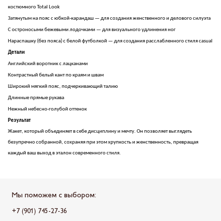
костюмного Total Look
Затянутым на пояс с юбкой-карандаш — для создания женственного и делового силуэта
С остроносыми бежевыми лодочками — для визуального удлинения ног
Нараспашку (без пояса) с белой футболкой — для создания расслабленного стиля casual
Детали
Английский воротник с лацканами
Контрастный белый кант по краям и швам
Широкий мягкий пояс, подчеркивающий талию
Длинные прямые рукава
Нежный небесно-голубой оттенок
Результат
Жакет, который объединяет в себе дисциплину и мечту. Он позволяет выглядеть
безупречно собранной, сохраняя при этом хрупкость и женственность, превращая
каждый ваш выход в эталон современного стиля.
Мы поможем с выбором:
+7 (901) 745-27-36